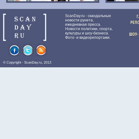
ScanDay.ru - скандальные
Г
новости рунета,
РЕП
ежедневная пресса.
Новости политики, спорта,
культуры и шоу-бизнеса.
ШОУ-
Фото- и видеорепортажи.
© Copyright -
ScanDay.ru
, 2013