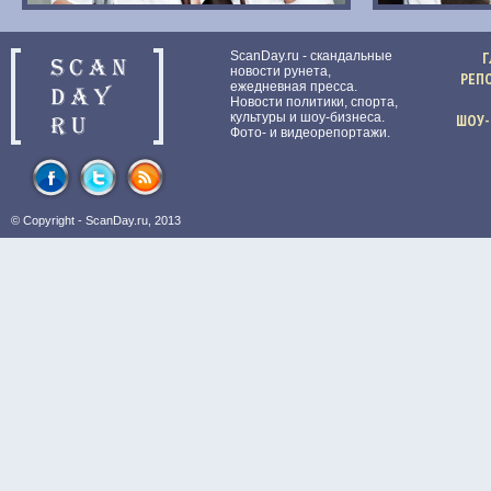
ScanDay.ru - скандальные
Г
новости рунета,
РЕП
ежедневная пресса.
Новости политики, спорта,
культуры и шоу-бизнеса.
ШОУ-
Фото- и видеорепортажи.
© Copyright -
ScanDay.ru
, 2013