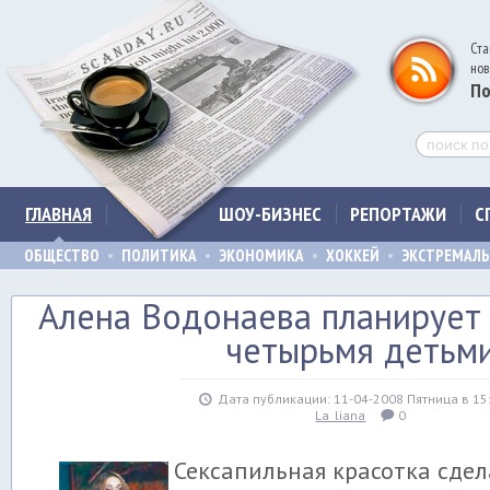
Ста
нов
По
ГЛАВНАЯ
ШОУ-БИЗНЕС
РЕПОРТАЖИ
С
ОБЩЕСТВО
ПОЛИТИКА
ЭКОНОМИКА
ХОККЕЙ
ЭКСТРЕМАЛ
Алена Водонаева планирует
четырьмя детьм
Дата публикации: 11-04-2008 Пятница в 15
La_liana
0
Сексапильная красотка сде