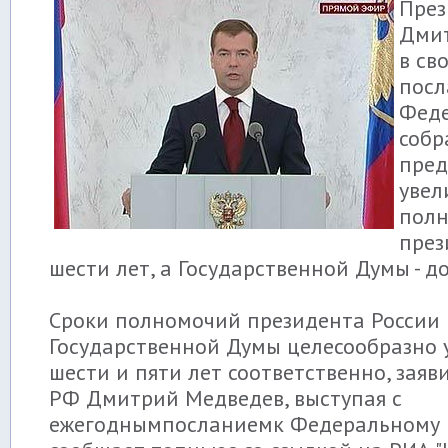
През
Дми
в св
посл
Фед
соб
пре
увел
пол
през
шести лет, а Государственной Думы - до
Сроки полномочий президента России 
Государственной Думы целесообразно 
шести и пяти лет соответственно, заяв
РФ Дмитрий Медведев, выступая с
ежегоднымпосланиемк Федеральному 