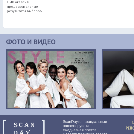
ЦИК огласил
предварительные
результаты выборов
ФОТО И ВИДЕО
ScanDay.ru - скандальные
Г
новости рунета,
РЕП
ежедневная пресса.